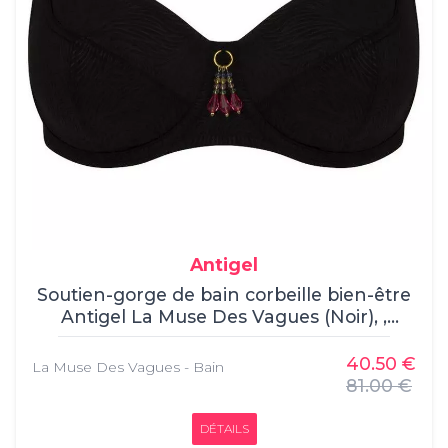
Antigel
Soutien-gorge de bain corbeille bien-être
Antigel La Muse Des Vagues (Noir), ,
Soutien-Gorge Corbeille, Antigel, , 50%
Polyester, 30% Polyamide, 20%
40.50 €
La Muse Des Vagues - Bain
Elasthanne
81.00 €
DÉTAILS