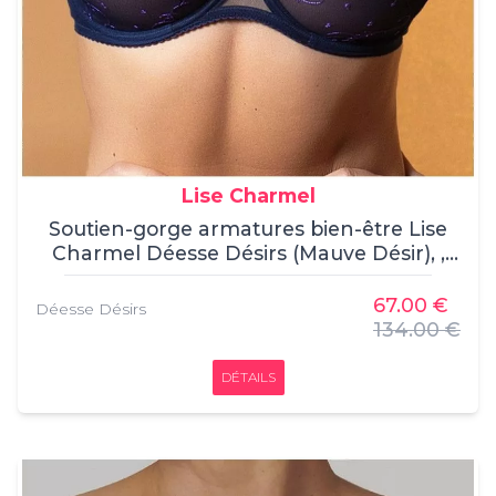
Lise Charmel
Soutien-gorge armatures bien-être Lise
Charmel Déesse Désirs (Mauve Désir), ,
Soutien-Gorge Emboitant, Lise Charmel, ,
73% Polyamide, 15% Elasthanne, 12%
67.00 €
Déesse Désirs
Polyester
134.00 €
DÉTAILS