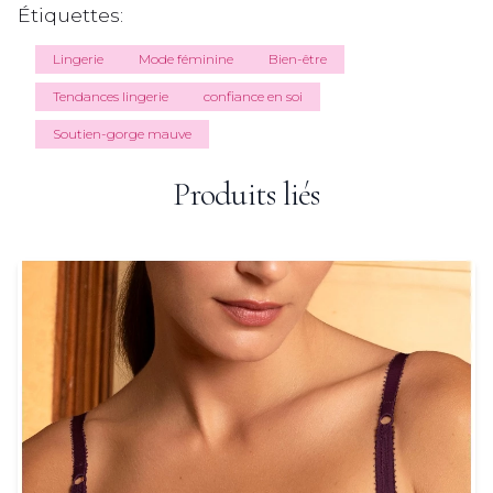
Étiquettes:
Lingerie
Mode féminine
Bien-être
Tendances lingerie
confiance en soi
Soutien-gorge mauve
Produits liés