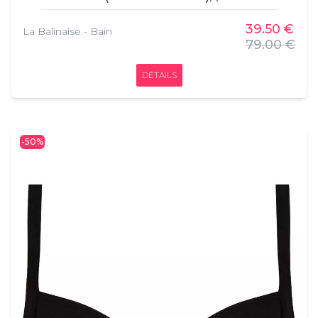
Gorge Coque, Antigel, , 47% Polyamide,
29% Polyurethane, 16% Polyester, 8%
39.50 €
La Balinaise - Bain
Elasthanne
79.00 €
DÉTAILS
-50%