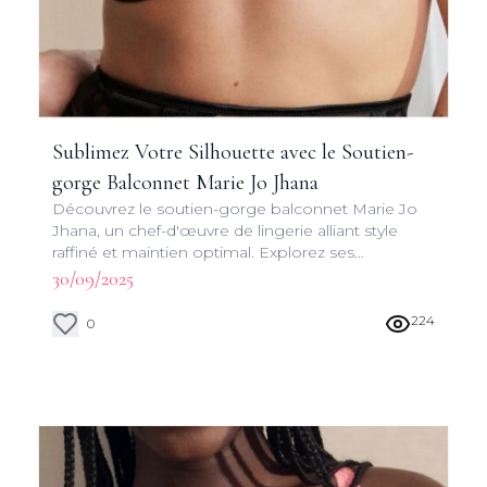
Sublimez Votre Silhouette avec le Soutien-
gorge Balconnet Marie Jo Jhana
Découvrez le soutien-gorge balconnet Marie Jo
Jhana, un chef-d'œuvre de lingerie alliant style
raffiné et maintien optimal. Explorez ses
caractéristiques uniques et apprenez comment il
30/09/2025
peut transformer votre garde-robe intime.
224
0