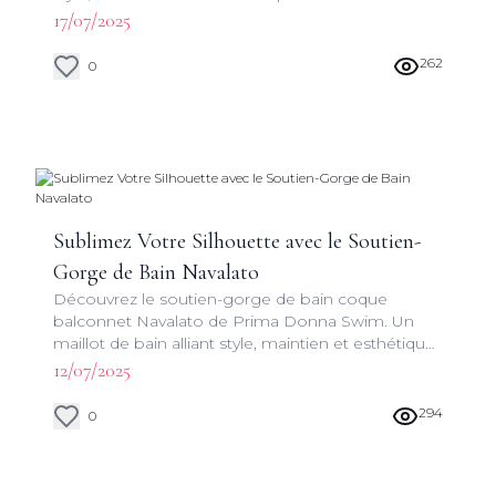
caractéristiques uniques et apprenez à le choisir
17/07/2025
pour une allure irrésistible.
262
0
Sublimez Votre Silhouette avec le Soutien-
Gorge de Bain Navalato
Découvrez le soutien-gorge de bain coque
balconnet Navalato de Prima Donna Swim. Un
maillot de bain alliant style, maintien et esthétique
pour une silhouette sublimée au bord de la
12/07/2025
piscine ou à la plage.
294
0