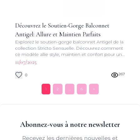
Découvrez le Soutien-Gorge Balconnet
Antigel: Allure et Maintien Parfaits
Explorez le soutien-gorge balconnet Antigel de la
collection Stricto Sensuelle. Découvrez comment
ce modèle allie style, maintien et confort pour une
silhouette sublimée au quotidien.
11/07/2025
267
0
1
2
...
6
>
Abonnez-vous à notre newsletter
Recevez les dernières nouvelles et