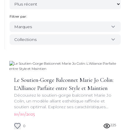
Filtrer par:
Marques
Collections
Le Soutien-Gorge Balconnet Marie Jo Colin:
L'Alliance Parfaite entre Style et Maintien
Découvrez le soutien-gorge balconnet Marie Jo
Colin, un modèle alliant esthétique raffinée et
soutien optimal. Explorez ses caractéristiques
uniques et apprenez à le choisir pour sublimer
10/10/2025
votre silhouette.
225
0