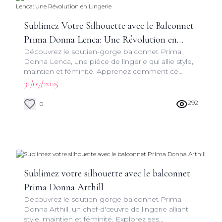
Sublimez Votre Silhouette avec le Balconnet
Prima Donna Lenca: Une Révolution en
Découvrez le soutien-gorge balconnet Prima
Lingerie
Donna Lenca, une pièce de lingerie qui allie style,
maintien et féminité. Apprenez comment ce
modèle peut transformer votre garde-robe et
31/07/2025
booster votre confiance.
292
0
Sublimez votre silhouette avec le balconnet
Prima Donna Arthill
Découvrez le soutien-gorge balconnet Prima
Donna Arthill, un chef-d'œuvre de lingerie alliant
style, maintien et féminité. Explorez ses