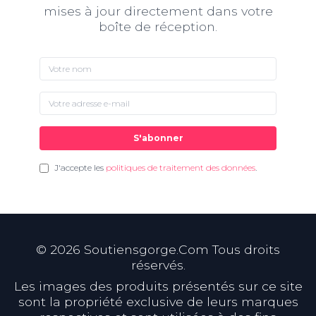
mises à jour directement dans votre
boîte de réception.
S'abonner
J'accepte les
politiques de traitement des données
.
©
2026
Soutiensgorge.Com Tous droits
réservés.
Les images des produits présentés sur ce site
sont la propriété exclusive de leurs marques