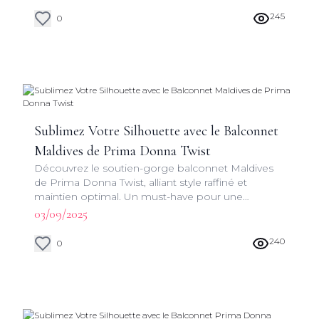
silhouette.
245
0
Sublimez Votre Silhouette avec le Balconnet
Maldives de Prima Donna Twist
Découvrez le soutien-gorge balconnet Maldives
de Prima Donna Twist, alliant style raffiné et
maintien optimal. Un must-have pour une
silhouette sublimée et une confiance inébranlable.
03/09/2025
240
0