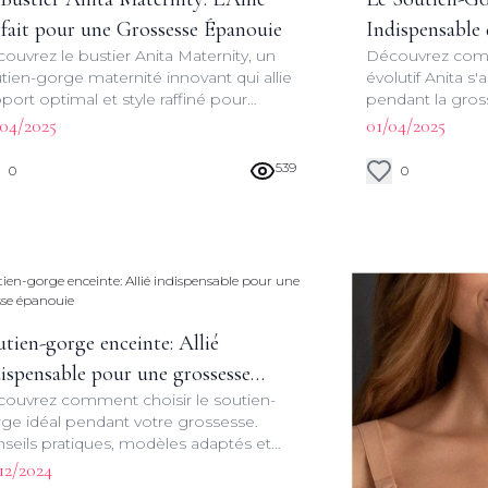
rfait pour une Grossesse Épanouie
Indispensable
ouvrez le bustier Anita Maternity, un
Découvrez comm
tien-gorge maternité innovant qui allie
évolutif Anita s
port optimal et style raffiné pour
pendant la gross
ompagner les futures mamans tout au
optimal et une fa
04/2025
01/04/2025
g de leur grossesse.
pour les future
539
0
0
tien-gorge enceinte: Allié
ispensable pour une grossesse
ouvrez comment choisir le soutien-
anouie
ge idéal pendant votre grossesse.
seils pratiques, modèles adaptés et
uces pour une maternité sereine et
12/2024
lée.