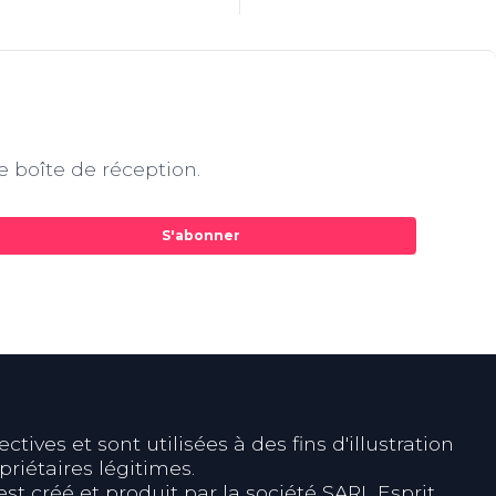
e boîte de réception.
S'abonner
ives et sont utilisées à des fins d'illustration
riétaires légitimes.
est créé et produit par la société SARL Esprit