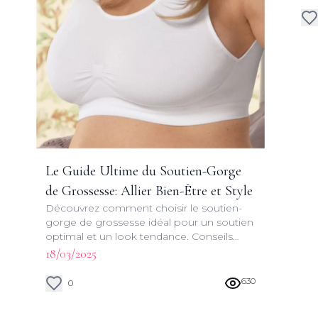
Le Guide Ultime du Soutien-Gorge
de Grossesse: Allier Bien-Être et Style
Découvrez comment choisir le soutien-
gorge de grossesse idéal pour un soutien
optimal et un look tendance. Conseils
d'experts et astuces pour futures
18/03/2025
mamans.
630
0