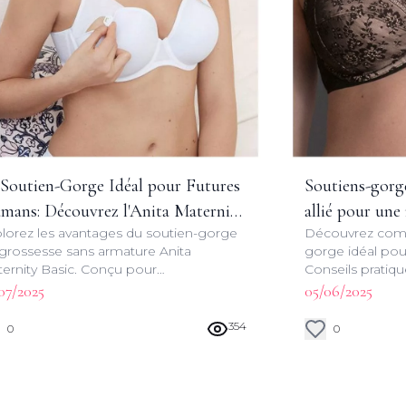
 Soutien-Gorge Idéal pour Futures
Soutiens-gorge
mans: Découvrez l'Anita Maternity
allié pour une
lorez les avantages du soutien-gorge
Découvrez comm
ic
grossesse sans armature Anita
gorge idéal pou
ernity Basic. Conçu pour
Conseils pratiqu
ompagner les futures mamans tout au
astuces pour un
07/2025
05/06/2025
g de leur grossesse et de l'allaitement.
sérénité avec An
354
0
0