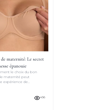
de maternité: Le secret
sesse épanouie
ent le choix du bon
de maternité peut
re expérience de
ils d'experts et astuces
re optimal.
456