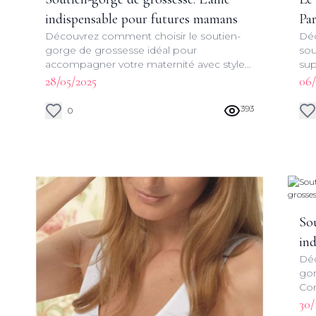
indispensable pour futures mamans
Pa
Découvrez comment choisir le soutien-
Déc
gorge de grossesse idéal pour
sou
accompagner votre maternité avec style
sup
et praticité. Conseils d'experts et astuces
acc
28/05/2025
06/
pour un bien-être optimal.
lon
393
0
Sou
ind
Déc
ép
gor
Con
ast
30/
sty