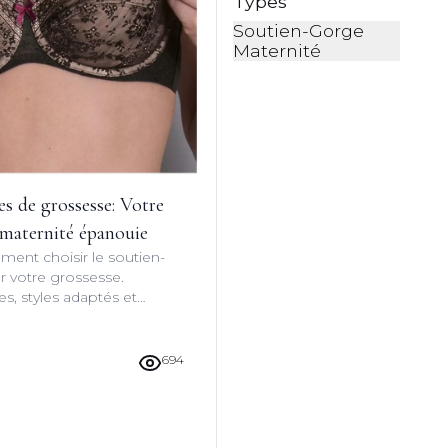
Types
Soutien-Gorge
Maternité
s de grossesse: Votre
 maternité épanouie
ent choisir le soutien-
r votre grossesse.
es, styles adaptés et
e maternité en toute
ita.
694