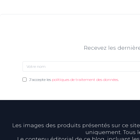
Recevez les dernière
J'accepte les
politiques de traitement des données
.
Les images des produits présentés sur ce site s
uniquement. Tous le
Le contenu éditorial de ce blog, incluant les