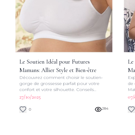
Le Soutien Idéal pour Futures
Le
Mamans: Allier Style et Bien-être
Ma
Découvrez comment choisir le soutien-
Exp
Bas
gorge de grossesse parfait pour votre
de 
confort et votre silhouette. Conseils
Mat
d'experts et astuces pour une grossesse
acc
27/10/2025
07/
stylée et sereine.
lon
284
0