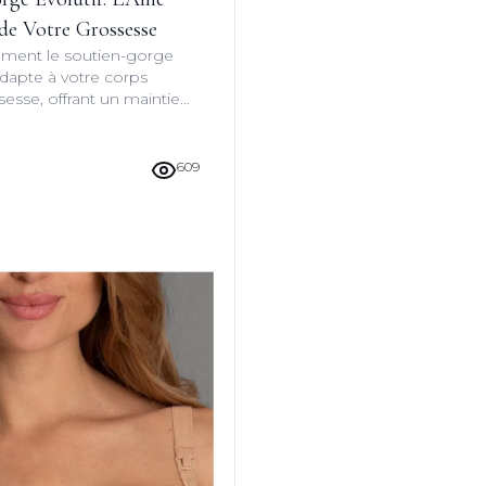
 de Votre Grossesse
ent le soutien-gorge
'adapte à votre corps
esse, offrant un maintien
cilité d'utilisation inégalée
s mamans.
609