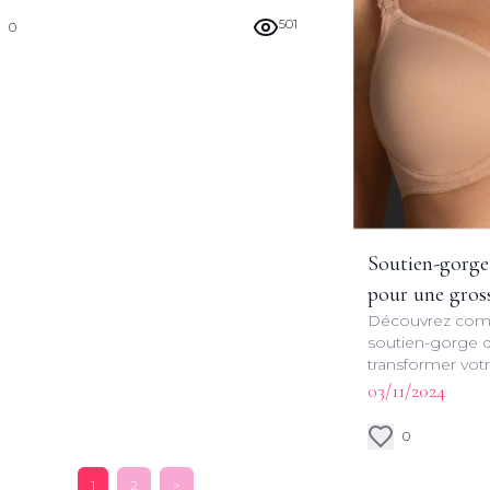
501
0
Soutien-gorge 
pour une gros
Découvrez comm
soutien-gorge 
transformer vot
grossesse. Conse
03/11/2024
pour un bien-êt
0
1
2
>