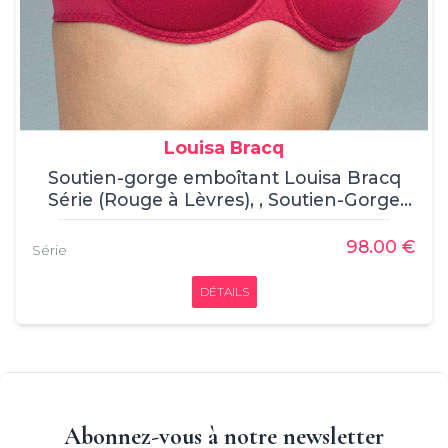
Louisa Bracq
Soutien-gorge emboîtant Louisa Bracq
Série (Rouge à Lèvres), , Soutien-Gorge
Emboitant, Louisa Bracq, , 83% Polyamide,
15% Élasthanne, 2% Polyester
98.00 €
Série
DÉTAILS
Abonnez-vous à notre newsletter