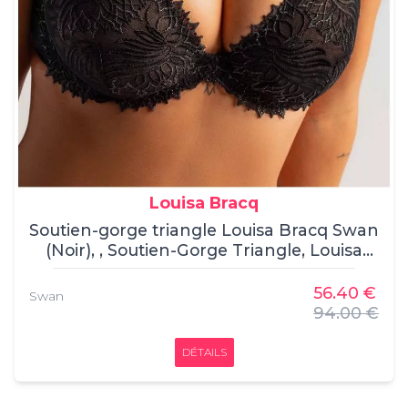
Louisa Bracq
Soutien-gorge triangle Louisa Bracq Swan
(Noir), , Soutien-Gorge Triangle, Louisa
Bracq, , 62% Polyamide, 18% Polyester,
20% Elasthanne
56.40 €
Swan
94.00 €
DÉTAILS