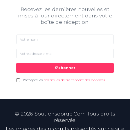
Recevez les dernières nouvelles et
mises à jour directement dans votre
boîte de réception.
S'abonner
J'accepte les
politiques de traitement des données
.
©
2026
Soutiensgorge.Com Tous droits
réservés.
Les images des produits présentés sur ce site