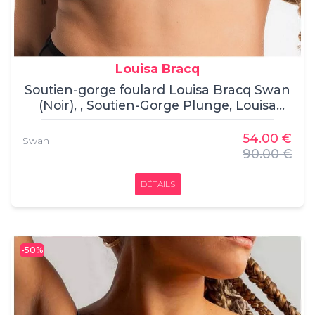
Louisa Bracq
Soutien-gorge foulard Louisa Bracq Swan
(Noir), , Soutien-Gorge Plunge, Louisa
Bracq, , 64% Polyamide, 17% Polyester,
19% Elasthanne
54.00 €
Swan
90.00 €
DÉTAILS
-50%