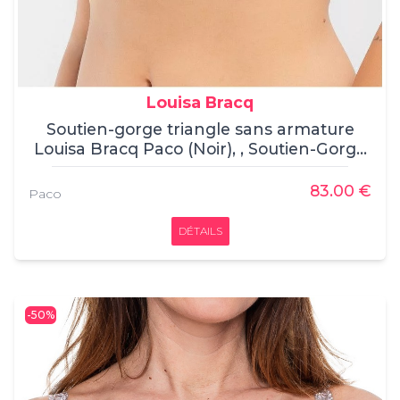
Louisa Bracq
Soutien-gorge triangle sans armature
Louisa Bracq Paco (Noir), , Soutien-Gorge
Triangle, Louisa Bracq, , /
83.00 €
Paco
DÉTAILS
-50%