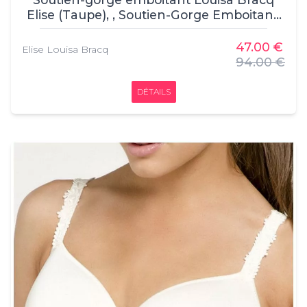
Elise (Taupe), , Soutien-Gorge Emboitant,
Louisa Bracq, , 45% Polyamide - 34%
Polyester - 21% Elasthanne
47.00 €
Elise Louisa Bracq
94.00 €
DÉTAILS