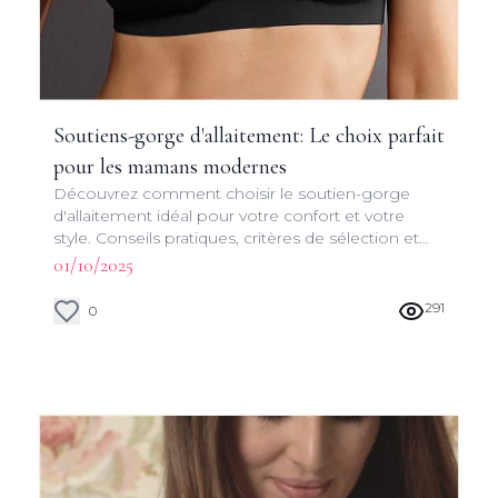
Soutiens-gorge d'allaitement: Le choix parfait
pour les mamans modernes
Découvrez comment choisir le soutien-gorge
d'allaitement idéal pour votre confort et votre
style. Conseils pratiques, critères de sélection et
astuces pour une expérience d'allaitement
01/10/2025
réussie.
291
0