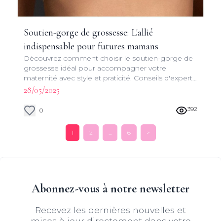
Soutien-gorge de grossesse: L'allié
indispensable pour futures mamans
Découvrez comment choisir le soutien-gorge de
grossesse idéal pour accompagner votre
maternité avec style et praticité. Conseils d'experts
et astuces pour un bien-être optimal.
28/05/2025
392
0
1
2
...
6
>
Abonnez-vous à notre newsletter
Recevez les dernières nouvelles et
mises à jour directement dans votre