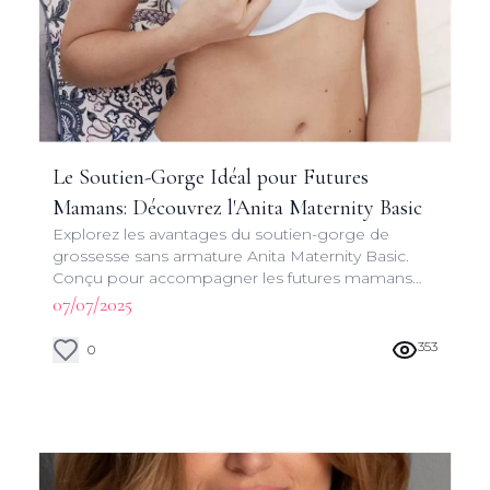
Le Soutien-Gorge Idéal pour Futures
Mamans: Découvrez l'Anita Maternity Basic
Explorez les avantages du soutien-gorge de
grossesse sans armature Anita Maternity Basic.
Conçu pour accompagner les futures mamans
tout au long de leur grossesse et de l'allaitement.
07/07/2025
353
0