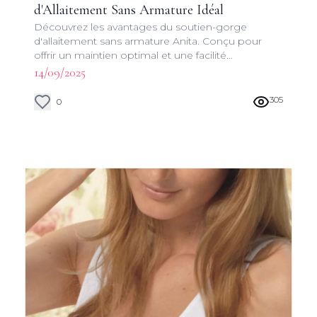
d'Allaitement Sans Armature Idéal
Découvrez les avantages du soutien-gorge
d'allaitement sans armature Anita. Conçu pour
offrir un maintien optimal et une facilité
d'utilisation, il accompagne les mamans tout au
14/09/2025
long de leur parcours d'allaitement.
305
0