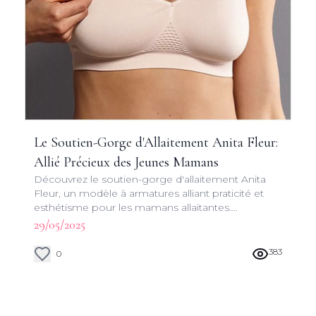
Le Soutien-Gorge d'Allaitement Anita Fleur:
Allié Précieux des Jeunes Mamans
Découvrez le soutien-gorge d'allaitement Anita
Fleur, un modèle à armatures alliant praticité et
esthétisme pour les mamans allaitantes.
Fonctionnalités innovantes et design raffiné pour
29/05/2025
une expérience d'allaitement optimale.
383
0