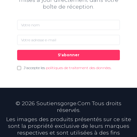
boîte de réception.
S'abonner
J'accepte les
politiques de traitement des données
.
©
2026
Soutiensgorge.Com Tous droits
réservés.
Les images des produits présentés sur ce site
sont la propriété exclusive de leurs marques
respectives et sont utilisées à des fins