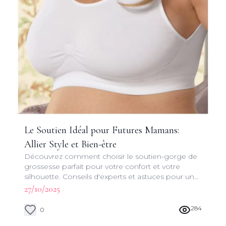
Le Soutien Idéal pour Futures Mamans:
Allier Style et Bien-être
Découvrez comment choisir le soutien-gorge de
grossesse parfait pour votre confort et votre
silhouette. Conseils d'experts et astuces pour une
grossesse stylée et sereine.
27/10/2025
284
0