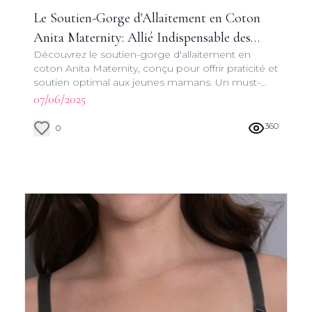
Le Soutien-Gorge d'Allaitement en Coton
Anita Maternity: Allié Indispensable des
Découvrez le soutien-gorge d'allaitement en
Jeunes Mamans
coton Anita Maternity, conçu pour offrir praticité et
soutien optimal aux jeunes mamans. Un must-
have pour une expérience d'allaitement sereine et
07/06/2025
agréable.
360
0